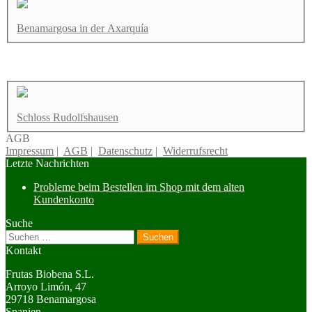
Benamargosa in der Axarquía
Schloss Rudolfshausen
AGB
Impressum
|
AGB
|
Datenschutz
|
Widerrufsrecht
Letzte Nachrichten
Probleme beim Bestellen im Shop mit dem alten
Kundenkonto
Suche
Suchen
nach:
Kontakt
Frutas Biobena S.L.
Arroyo Limón, 47
29718 Benamargosa
Spanien