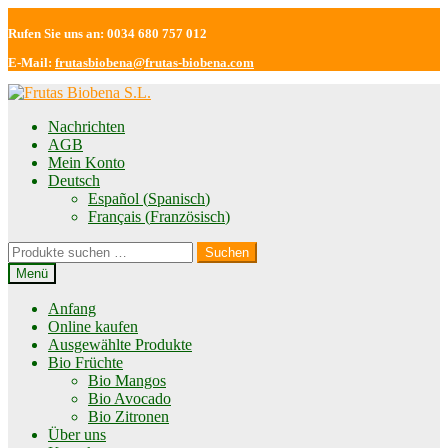
Rufen Sie uns an: 0034 680 757 012
E-Mail:
frutasbiobena@frutas-biobena.com
Zur
Zum
Navigation
Inhalt
Nachrichten
springen
springen
AGB
Mein Konto
Deutsch
Español
(
Spanisch
)
Français
(
Französisch
)
Suchen
Suchen
nach:
Menü
Anfang
Online kaufen
Ausgewählte Produkte
Bio Früchte
Bio Mangos
Bio Avocado
Bio Zitronen
Über uns