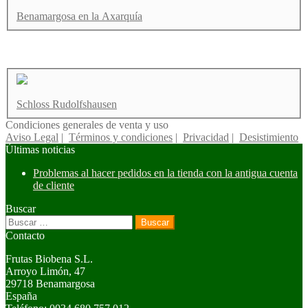
Benamargosa en la Axarquía
Schloss Rudolfshausen
Condiciones generales de venta y uso
Aviso Legal
|
Términos y condiciones
|
Privacidad
|
Desistimiento
Últimas noticias
Problemas al hacer pedidos en la tienda con la antigua cuenta
de cliente
Buscar
Buscar:
Contacto
Frutas Biobena S.L.
Arroyo Limón, 47
29718 Benamargosa
España