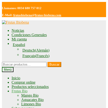
Llamanos: 0034 680 757 012
E-Mail:
frutasbiobena@frutas-biobena.com
Ir
Ir
a
al
Noticias
la
contenido
Condiciones Generales
navegación
Mi cuenta
Español
Deutsch
(
Alemán
)
Français
(
Francés
)
Buscar
Buscar
por:
Menú
Inicio
Comprar online
Productos seleccionados
Frutas Bio
Mango Bio
Aguacates Bio
Limones Bio